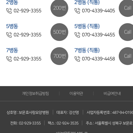
2병동
2병동 (직통)
200번
Call
02-929-3355
070-4339-4405
5병동
5병동 (직통)
500번
Call
02-929-3355
070-4339-4455
7병동
7병동 (직통)
700번
Call
02-929-3355
070-4339-4458
|
|
개인정보취급방침
이용약관
비급여안내
|
|
상호명 : 보문효사랑요양병원
대표자 : 강선명
사업자등록번호 : 487-94-019
|
|
전화 : 02-929-3355
팩스 : 02-924-3535
주소 : 서울특별시 성북구 보문로